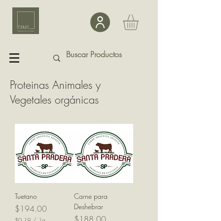
Proteinas Animales y
Vegetales orgánicas
Tuetano
Carne para
Deshebrar
Precio
$194.00
Precio
$188.00
$0.19
/
1g