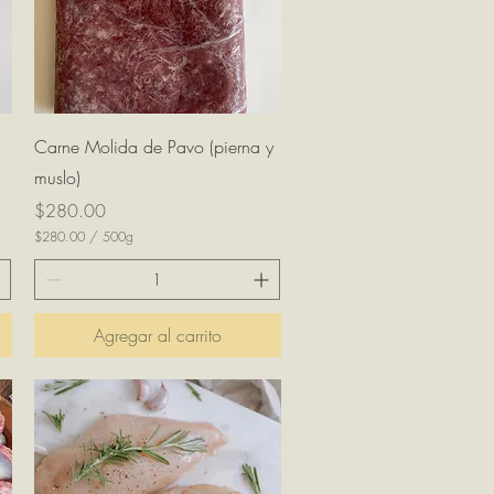
o
s
Vista rápida
Carne Molida de Pavo (pierna y
muslo)
Precio
$280.00
$280.00
/
500g
$
2
8
0
.
Agregar al carrito
0
0
p
o
r
5
0
0
G