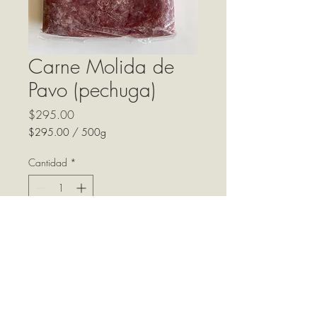
Carne Molida de
Pavo (pechuga)
Precio
$295.00
$295.00
/
500g
$295.00
por
Cantidad
*
500
Gramos
Agregar al carrito
Carne molida de pechuga de
pavo orgánica marca Granja
Cocotla