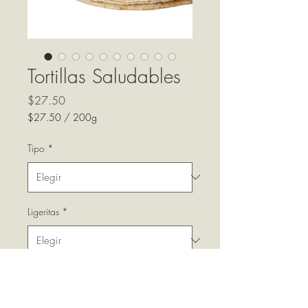
Tortillas Saludables
Precio
$27.50
$27.50
/
200g
$27.50
por
Tipo
*
200
Gramos
Ligeritas
*
Cantidad
*