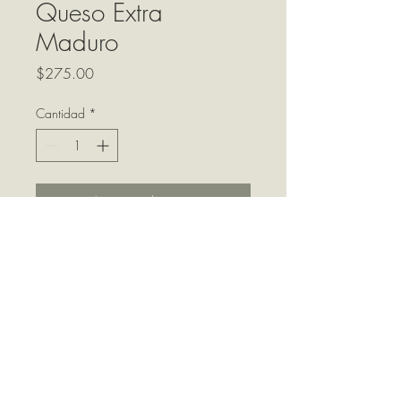
Queso Extra
Maduro
Precio
$275.00
Cantidad
*
Agregar al carrito
Marca la Factoría elaborado
con leche A2A2.
Tipo parmesano, 12 meses de
maduración