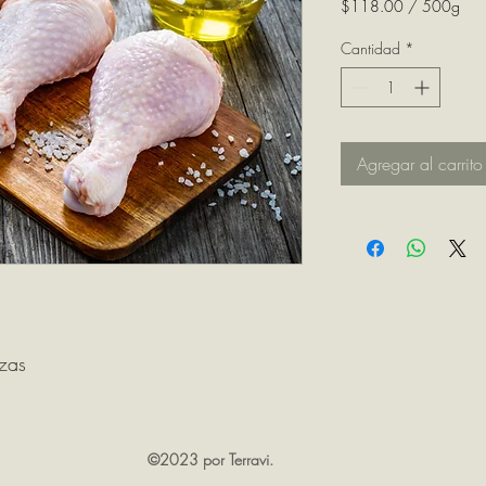
$118.00
/
500g
$118.00
por
Cantidad
*
500
Gramos
Agregar al carrito
zas
©2023 por Terravi.