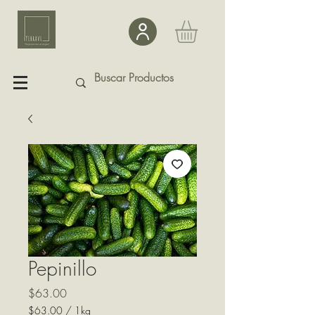
Pepinillo
Precio
$63.00
$63.00
/
1kg