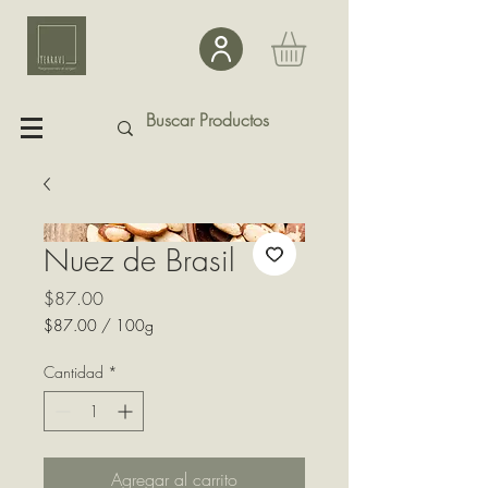
Nuez de Brasil
Precio
$87.00
$87.00
/
100g
$87.00
por
Cantidad
*
100
Gramos
Agregar al carrito