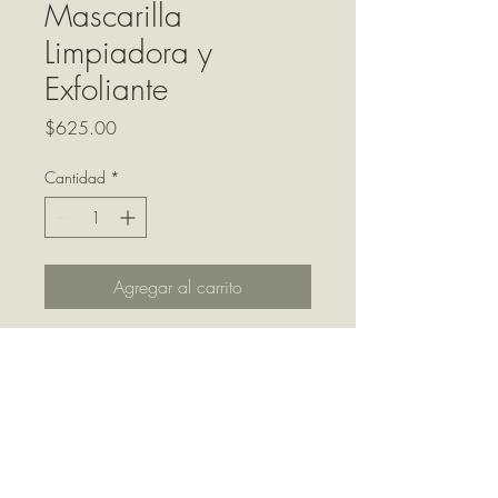
Mascarilla
Limpiadora y
Exfoliante
Precio
$625.00
Cantidad
*
Agregar al carrito
FORMULADA CON CARBÓN,
EXFOLIA SUAVEMENTE LA PIEL
Y AYUDA A COMBATIR LAS
IMPUREZAS CAUSADAS POR
LA CONTAMINACIÓN.
DERMATOLÓGICAMENTE