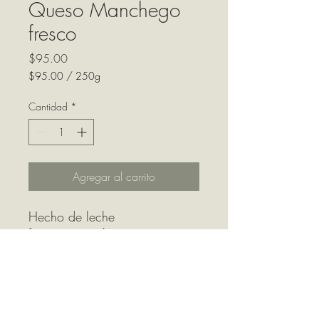
Queso Manchego
fresco
Precio
$95.00
$95.00
/
250g
$95.00
por
Cantidad
*
250
Gramos
Agregar al carrito
Hecho de leche
fresca, parcialmente
descremada, pasteurizado.
Duración: Hasta maduración
deseada.
Conforme avanza la
maduración empieza a formar