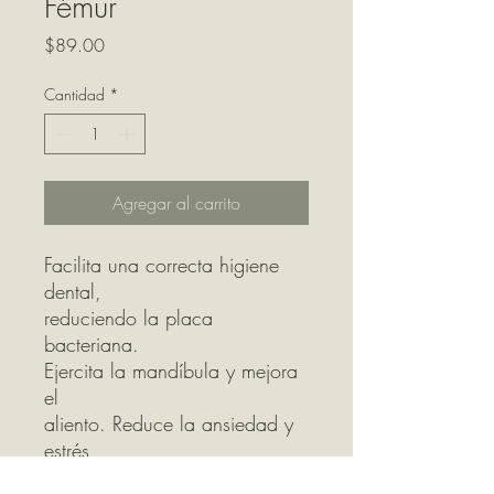
Fémur
Precio
$89.00
Cantidad
*
Agregar al carrito
Facilita una correcta higiene
dental,
reduciendo la placa
bacteriana.
Ejercita la mandíbula y mejora
el
aliento. Reduce la ansiedad y
estrés
de tu perro, ayudando a evitar