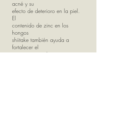
acné y su
efecto de deterioro en la piel.
El
contenido de zinc en los
hongos
shiitake también ayuda a
fortalecer el
sistema inmunológico y mejorar
la
curación de la piel, es una
excelente
fuente de vitamina D. Aumenta
las
funciones energéticas y
cerebrales y
reduce el colesterol y
trigliceridos y
es utilizado para remitir
enfermedades circulatorias.