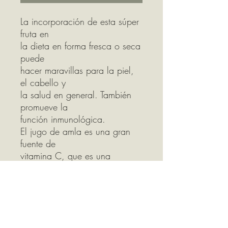
La incorporación de esta súper
fruta en
la dieta en forma fresca o seca
puede
hacer maravillas para la piel,
el cabello y
la salud en general. También
promueve la
función inmunológica.
El jugo de amla es una gran
fuente de
vitamina C, que es una
vitamina soluble
en agua que actúa como
antioxidante.
Los estudios han demostrado
una mejora