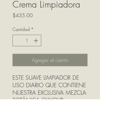
Crema Limpiadora
Precio
$435.00
Cantidad
*
Agregar al carrito
ESTE SUAVE LIMPIADOR DE
USO DIARIO QUE CONTIENE
NUESTRA EXCLUSIVA MEZCLA
BOTÁNICA OLIVOL®,
ELIMINA SIN ESFUERZO LA
SUCIEDAD Y LAS IMPUREZAS,
AL TIEMPO QUE FIJA LA
HUMEDAD NATURAL DE TU
PIEL. TODA LA LÍNEA DE