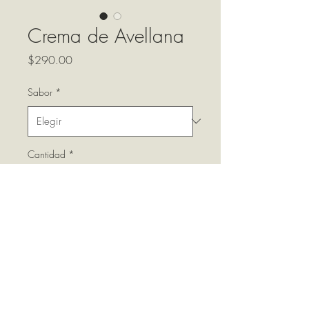
Crema de Avellana
Precio
$290.00
Sabor
*
Cantidad
*
Agregar al carrito
230 g