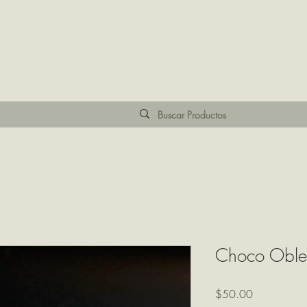
Choco Obl
Precio
$50.00