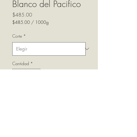
Blanco del Pacifico
Precio
$485.00
$485.00
/
1000g
$485.00
por
Corte
*
1000
Gramos
Cantidad
*
Agregar al carrito