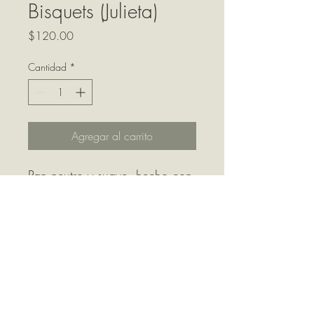
Bisquets (Julieta)
Precio
$120.00
Cantidad
*
Agregar al carrito
Pan neutro y suave, hecho con
masa madre, perfectos para
rellenar tanto con cosas dulces
(mermelada, spreads, etc)
como saladas (huevo, queso,
etc). 4 piezas.
Marca Julieta.