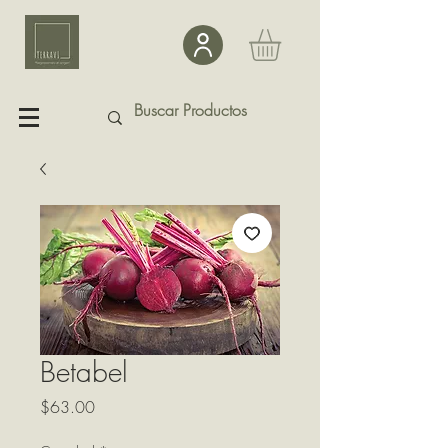
Betabel
Precio
$63.00