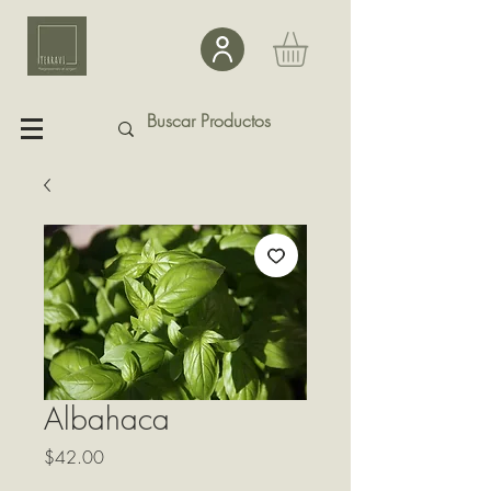
Albahaca
Precio
$42.00