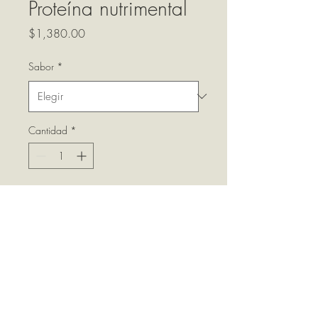
Proteína nutrimental
Precio
$1,380.00
Sabor
*
Cantidad
*
Agregar al carrito
15 g de proteína y 5 gramos
de fibra dietética por porción.
Contiene 9 porciones.
Marca Usana