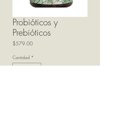
Probióticos y
Prebióticos
Precio
$579.00
Cantidad
*
Agregar al carrito
30 capsulas, 800 mg c/u
contacto@terravi.mx
©2023 por Terravi.