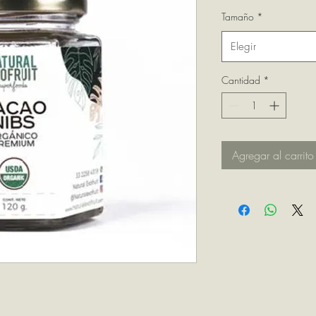
Tamaño
*
Elegir
Cantidad
*
Agregar al carrito