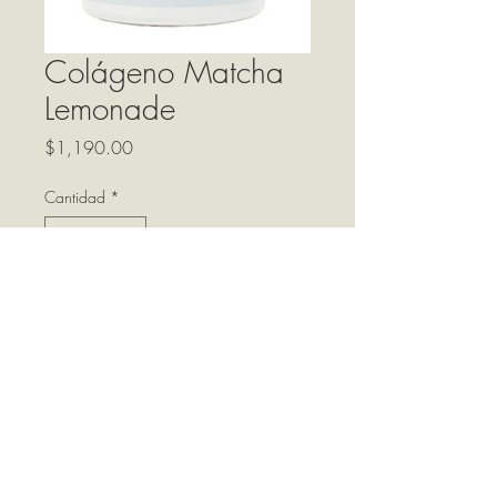
Colágeno Matcha
Lemonade
Precio
$1,190.00
Cantidad
*
Agregar al carrito
369 gramos
contacto@terravi.mx
©2023 por Terravi.